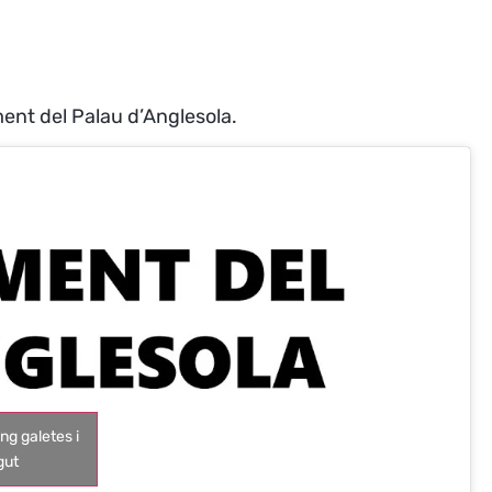
ent del Palau d’Anglesola.
ng galetes i
gut