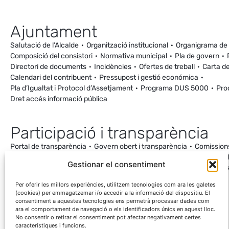
Ajuntament
Salutació de l’Alcalde
Organització institucional
Organigrama de
Composició del consistori
Normativa municipal
Pla de govern
Directori de documents
Incidències
Ofertes de treball
Carta de
Calendari del contribuent
Pressupost i gestió económica
Pla d’Igualtat i Protocol d’Assetjament
Programa DUS 5000
Pro
Dret accés informació pública
Participació i transparència
Portal de transparència
Govern obert i transparència
Comission
Ordenança de Convivència i Civisme
Processos participatius
Va
Gestionar el consentiment
Incidències
Canal de denúncies
Comunitat local d’energia
Cale
Mesuraments antena de Ca la Cileta
Per oferir les millors experiències, utilitzem tecnologies com ara les galetes
(cookies) per emmagatzemar i/o accedir a la informació del dispositiu. El
consentiment a aquestes tecnologies ens permetrà processar dades com
ara el comportament de navegació o els identificadors únics en aquest lloc.
No consentir o retirar el consentiment pot afectar negativament certes
característiques i funcions.