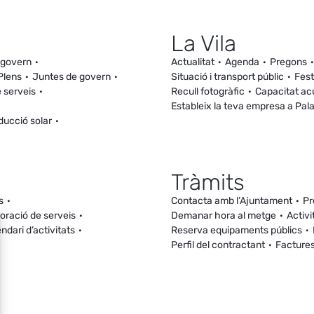
La Vila
 govern
Actualitat
Agenda
Pregons
Plens
Juntes de govern
Situació i transport públic
Fest
 serveis
Recull fotogràfic
Capacitat ac
Estableix la teva empresa a Pal
ducció solar
Tràmits
s
Contacta amb l’Ajuntament
Pr
loració de serveis
Demanar hora al metge
Activi
ndari d’activitats
Reserva equipaments públics
Perfil del contractant
Facture