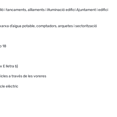
 tancaments, aïllaments i il·luminació edifici Ajuntament i edifici
a xarxa d’aigua potable, comptadors, arquetes i sectorització
o 18
 E lletra b)
cles a través de les voreres
le elèctric