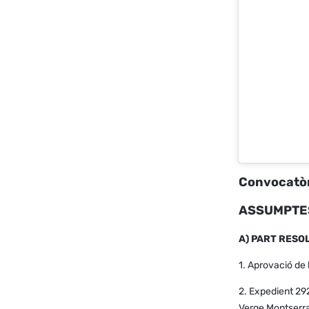
Convocatòr
ASSUMPTES
A) PART RESO
1. Aprovació de
2. Expedient 292
Verge Montserr