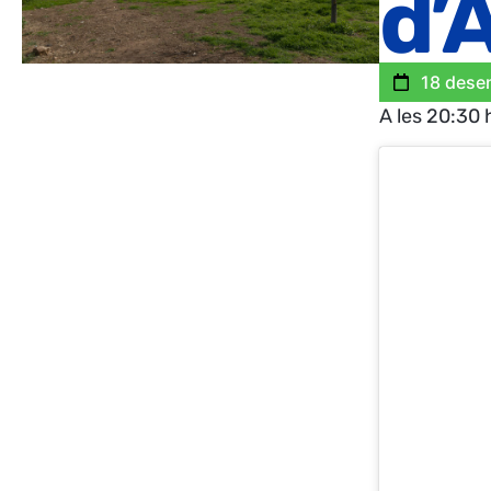
d’
18 dese
A les 20:30