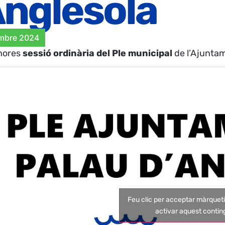
Anglesola
mbre 2024
hores
sessió ordinària del Ple municipal
de l’Ajuntam
Feu clic per acceptar màrqueti
activar aquest contin