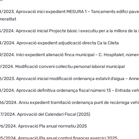
/2023. Aprovació inici expedient MESURA 1 – Tancaments edifici pavelló i
neralitat
/2024. Aprovació inicial Projecte bàsic i executiu per a la millora de l
4/2024. Aprovació expedient adjudicació directa Ca la Cileta
/2024. Inici expedient alienació finca municipal – C. Hospitalet, númer
/2024. Modificació conveni col·lectiu personal laboral municipal
/2023. Aprovació inicial modificació ordenança estalvil d’aigua – Annex
4/2024. Aprovació definitiva ordenança fiscal número 13 – Entrada vehi
06/2024. Arxiu expedient tramitació ordenança punt de recàrrega vehic
87/2024. Aprovació del Calendari Fiscal (2025)
96/2024. Aprovació Pla anual normatiu 2025
95/2024. Aprovació Pla anual control financer exercici 2025