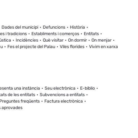
Dades del municipi
Defuncions
Història
es i tradicions
Establiments i comerços
Entitats
ústica
Incidències
Què visitar
On dormir
On menjar
au
Fes el projecte del Palau
Viles florides
Vivim en xarxa
esenta una instància
Seu electrònica
E-biblio
tats de les entitats
Subvencions a entitats
Preguntes freqüents
Factura electrònica
s aprovades