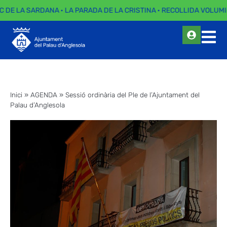
C DE LA SARDANA · LA PARADA DE LA CRISTINA · RECOLLIDA VOLUMI
Inici
»
AGENDA
»
Sessió ordinària del Ple de l’Ajuntament del
Palau d’Anglesola