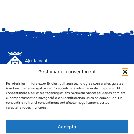
Gestionar el consentiment
C. Sant Josep, 1
25243 El Palau d'Anglesola (Pla d'Urgell)
Per oferir les millors experiències, utilitzem tecnologies com ara les galetes
(cookies) per emmagatzemar i/o accedir a la informació del dispositiu. El
consentiment a aquestes tecnologies ens permetrà processar dades com ara
el comportament de navegació o els identificadors únics en aquest lloc. No
consentir o retirar el consentiment pot afectar negativament certes
característiques i funcions.
® Ajuntament El Palau d'Anglesola
Accepta
Avís legal
Privacitat
Cookies
Protecció de dades