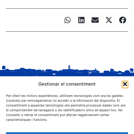
Gestionar el consentiment
Per oferir les millors experiències, utilitzem tecnologies com ara les galetes
(cookies) per emmagatzemar i/o accedir a la informació del dispositiu. El
consentiment a aquestes tecnologies ens permetrà processar dades com ara
el comportament de navegació o els identificadors únics en aquest lloc. No
C. Sant Josep, 1
consentir o retirar el consentiment pot afectar negativament certes
25243 El Palau d'Anglesola (Pla d'Urgell)
característiques i funcions.