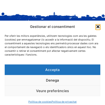
Gestionar el consentiment
Per oferir les millors experiències, utilitzem tecnologies com ara les galetes
(cookies) per emmagatzemar i/o accedir a la informació del dispositiu. El
consentiment a aquestes tecnologies ens permetrà processar dades com ara
el comportament de navegació o els identificadors únics en aquest lloc. No
C. Sant Josep, 1
consentir o retirar el consentiment pot afectar negativament certes
25243 El Palau d'Anglesola (Pla d'Urgell)
característiques i funcions.
Accepta
Denega
® Ajuntament El Palau d'Anglesola
Veure preferències
Avís legal
Privacitat
Cookies
Protecció de dades
Contacta
Política de cookies
Política de privacitat