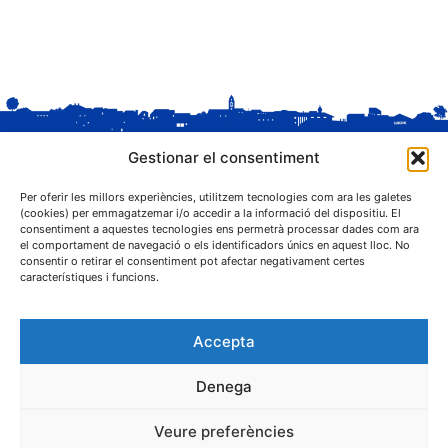
Gestionar el consentiment
Per oferir les millors experiències, utilitzem tecnologies com ara les galetes
(cookies) per emmagatzemar i/o accedir a la informació del dispositiu. El
consentiment a aquestes tecnologies ens permetrà processar dades com ara
el comportament de navegació o els identificadors únics en aquest lloc. No
C. Sant Josep, 1
consentir o retirar el consentiment pot afectar negativament certes
25243 El Palau d'Anglesola (Pla d'Urgell)
característiques i funcions.
Accepta
Denega
® Ajuntament El Palau d'Anglesola
Veure preferències
Avís legal
Privacitat
Cookies
Protecció de dades