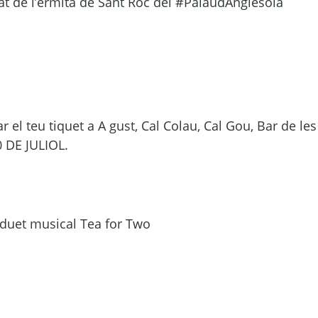
tat de l’ermita de Sant Roc del #PalaudAnglesola
 el teu tiquet a A gust, Cal Colau, Cal Gou, Bar de les
 DE JULIOL.
 duet musical Tea for Two