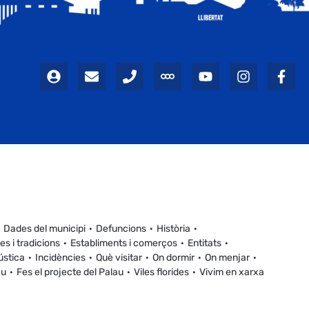
Dades del municipi
Defuncions
Història
es i tradicions
Establiments i comerços
Entitats
ústica
Incidències
Què visitar
On dormir
On menjar
au
Fes el projecte del Palau
Viles florides
Vivim en xarxa