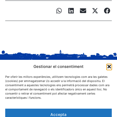
Gestionar el consentiment
Per oferir les millors experiències, utilitzem tecnologies com ara les galetes
(cookies) per emmagatzemar i/o accedir a la informació del dispositiu. El
consentiment a aquestes tecnologies ens permetrà processar dades com ara
el comportament de navegació o els identificadors únics en aquest lloc. No
C. Sant Josep, 1
consentir o retirar el consentiment pot afectar negativament certes
25243 El Palau d'Anglesola (Pla d'Urgell)
característiques i funcions.
Accepta