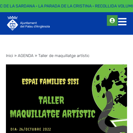
EC DE LA SARDANA · LA PARADA DE LA CRISTINA · RECOLLIDA VOLUMI
Inici
»
AGENDA
»
Taller de maquillatge artístic