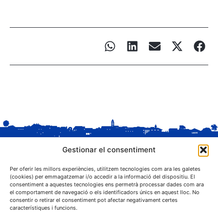
Gestionar el consentiment
Per oferir les millors experiències, utilitzem tecnologies com ara les galetes
(cookies) per emmagatzemar i/o accedir a la informació del dispositiu. El
consentiment a aquestes tecnologies ens permetrà processar dades com ara
el comportament de navegació o els identificadors únics en aquest lloc. No
C. Sant Josep, 1
consentir o retirar el consentiment pot afectar negativament certes
25243 El Palau d'Anglesola (Pla d'Urgell)
característiques i funcions.