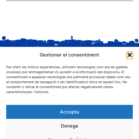
Gestionar el consentiment
Per oferir les millors experiències, utilitzem tecnologies com ara les galetes
(cookies) per emmagatzemar i/o accedir a la informació del dispositiu. El
consentiment a aquestes tecnologies ens permetrà processar dades com ara
el comportament de navegació o els identificadors únics en aquest lloc. No
C. Sant Josep, 1
consentir o retirar el consentiment pot afectar negativament certes
25243 El Palau d'Anglesola (Pla d'Urgell)
característiques i funcions.
Accepta
Denega
® Ajuntament El Palau d'Anglesola