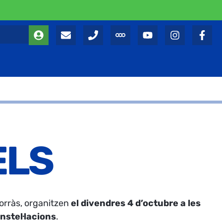
ELS
Borràs, organitzen
el divendres 4 d’octubre a les
nstel·lacions
.