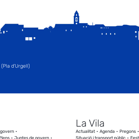
(Pla d'Urgell)
La Vila
 govern
Actualitat
Agenda
Pregons
Plens
Juntes de govern
Situació i transport públic
Fest