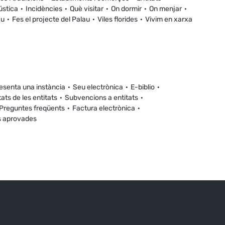
ústica
Incidències
Què visitar
On dormir
On menjar
au
Fes el projecte del Palau
Viles florides
Vivim en xarxa
esenta una instància
Seu electrònica
E-biblio
tats de les entitats
Subvencions a entitats
Preguntes freqüents
Factura electrònica
s aprovades