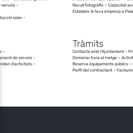
 serveis
Recull fotogràfic
Capacitat ac
Estableix la teva empresa a Pal
ducció solar
Tràmits
s
Contacta amb l’Ajuntament
Pr
loració de serveis
Demanar hora al metge
Activi
ndari d’activitats
Reserva equipaments públics
Perfil del contractant
Facture