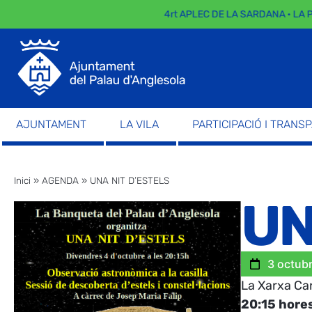
4rt APLEC DE LA SARDANA · LA P
AJUNTAMENT
LA VILA
PARTICIPACIÓ I TRANS
Inici
»
AGENDA
»
UNA NIT D’ESTELS
UN
3 octub
La Xarxa Can
20:15 hore