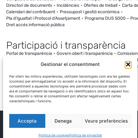
Directori de documents
Incidències
Ofertes de treball
Carta de
Calendari del contribuent
Pressupost i gestió económica
Pla d’Igualtat i Protocol d’Assetjament
Programa DUS 5000
Pro
Dret accés informació pública
Participació i transparència
Portal de transparència
Govern obert i transparència
Comission
Ordenança de Convivència i Civisme
Processos participatius
Va
Gestionar el consentiment
Incidències
Canal de denúncies
Comunitat local d’energia
Cale
Mesuraments antena de Ca la Cileta
Per oferir les millors experiències, utilitzem tecnologies com ara les galetes
(cookies) per emmagatzemar i/o accedir a la informació del dispositiu. El
consentiment a aquestes tecnologies ens permetrà processar dades com
ara el comportament de navegació o els identificadors únics en aquest lloc.
No consentir o retirar el consentiment pot afectar negativament certes
característiques i funcions.
Accepta
Denega
Veure preferències
® Ajuntament El Palau d'Anglesola
Avís legal
Privacitat
Cookies
Protecció de dades
Contacta
Política de cookies
Política de privacitat