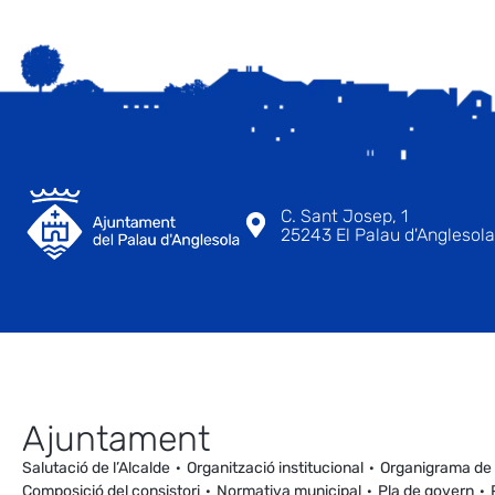
C. Sant Josep, 1
25243 El Palau d'Anglesola 
Ajuntament
Salutació de l’Alcalde
Organització institucional
Organigrama de
Composició del consistori
Normativa municipal
Pla de govern