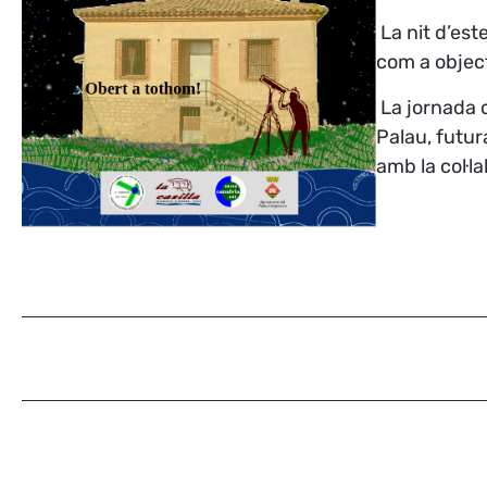
La nit d’est
com a object
La jornada 
Palau, futur
amb la col·l