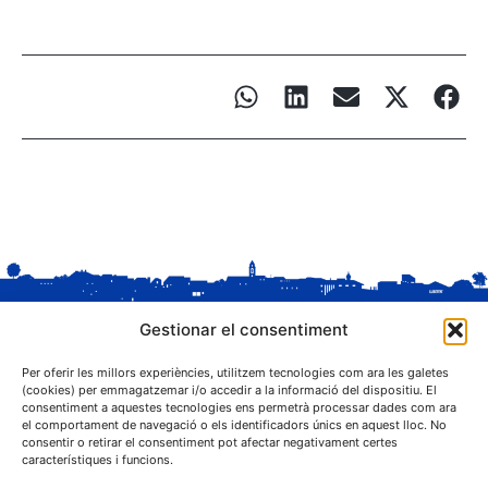
Gestionar el consentiment
Per oferir les millors experiències, utilitzem tecnologies com ara les galetes
(cookies) per emmagatzemar i/o accedir a la informació del dispositiu. El
consentiment a aquestes tecnologies ens permetrà processar dades com ara
el comportament de navegació o els identificadors únics en aquest lloc. No
C. Sant Josep, 1
consentir o retirar el consentiment pot afectar negativament certes
25243 El Palau d'Anglesola (Pla d'Urgell)
característiques i funcions.