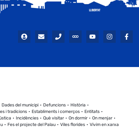
Dades del municipi
Defuncions
Història
es i tradicions
Establiments i comerços
Entitats
ústica
Incidències
Què visitar
On dormir
On menjar
au
Fes el projecte del Palau
Viles florides
Vivim en xarxa