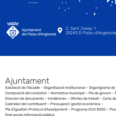
C. Sant Josep, 1
25243 El Palau d'Anglesola 
Ajuntament
Salutació de l’Alcalde
Organització institucional
Organigrama de
Composició del consistori
Normativa municipal
Pla de govern
Directori de documents
Incidències
Ofertes de treball
Carta de
Calendari del contribuent
Pressupost i gestió económica
Pla d’Igualtat i Protocol d’Assetjament
Programa DUS 5000
Pro
Dret accés informació pública