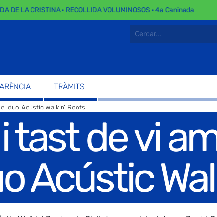
 DE LA CRISTINA · RECOLLIDA VOLUMINOSOS · 4a Caninada
PARÈNCIA
TRÀMITS
i el duo Acústic Walkin’ Roots
 tast de vi am
uo Acústic Wal