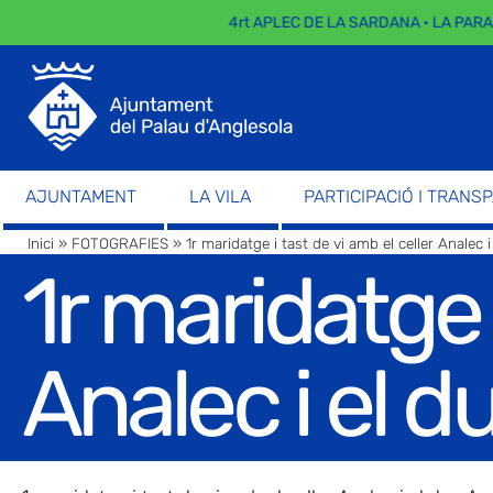
4rt APLEC DE LA SARDANA · LA PARADA
AJUNTAMENT
LA VILA
PARTICIPACIÓ I TRANS
Inici
»
FOTOGRAFIES
»
1r maridatge i tast de vi amb el celler Analec 
1r maridatge i
Analec i el d