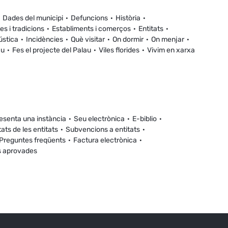
Dades del municipi
Defuncions
Història
es i tradicions
Establiments i comerços
Entitats
ústica
Incidències
Què visitar
On dormir
On menjar
au
Fes el projecte del Palau
Viles florides
Vivim en xarxa
esenta una instància
Seu electrònica
E-biblio
tats de les entitats
Subvencions a entitats
Preguntes freqüents
Factura electrònica
s aprovades