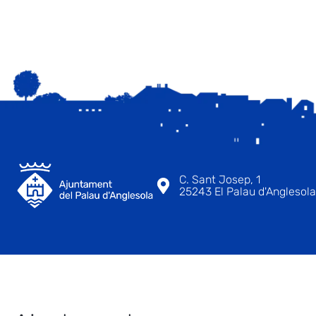
C. Sant Josep, 1
25243 El Palau d'Anglesola 