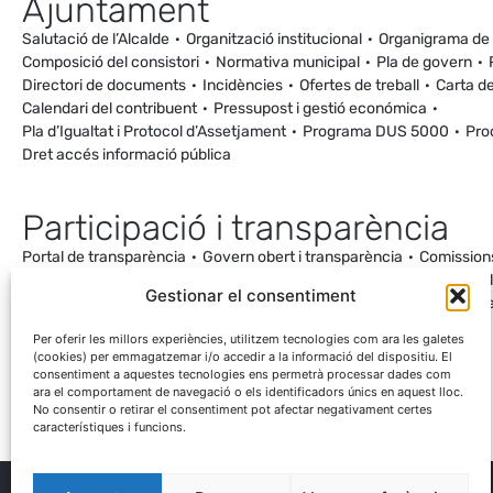
Ajuntament
Salutació de l’Alcalde
Organització institucional
Organigrama de
Composició del consistori
Normativa municipal
Pla de govern
Directori de documents
Incidències
Ofertes de treball
Carta de
Calendari del contribuent
Pressupost i gestió económica
Pla d’Igualtat i Protocol d’Assetjament
Programa DUS 5000
Pro
Dret accés informació pública
Participació i transparència
Portal de transparència
Govern obert i transparència
Comission
Ordenança de Convivència i Civisme
Processos participatius
Va
Gestionar el consentiment
Incidències
Canal de denúncies
Comunitat local d’energia
Cale
Mesuraments antena de Ca la Cileta
Per oferir les millors experiències, utilitzem tecnologies com ara les galetes
(cookies) per emmagatzemar i/o accedir a la informació del dispositiu. El
consentiment a aquestes tecnologies ens permetrà processar dades com
ara el comportament de navegació o els identificadors únics en aquest lloc.
No consentir o retirar el consentiment pot afectar negativament certes
característiques i funcions.