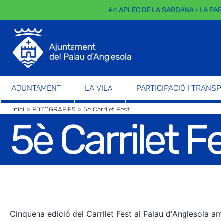
4rt APLEC DE LA SARDANA · LA PARA
AJUNTAMENT
LA VILA
PARTICIPACIÓ I TRANS
Inici
»
FOTOGRAFIES
»
5è Carrilet Fest
5è Carrilet F
Cinquena edició del Carrilet Fest al Palau d'Anglesola am