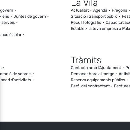
La Vila
 govern
Actualitat
Agenda
Pregons
Plens
Juntes de govern
Situació i transport públic
Fest
 serveis
Recull fotogràfic
Capacitat ac
Estableix la teva empresa a Pal
ducció solar
Tràmits
s
Contacta amb l’Ajuntament
Pr
loració de serveis
Demanar hora al metge
Activi
ndari d’activitats
Reserva equipaments públics
Perfil del contractant
Facture