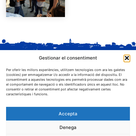
Gestionar el consentiment
Per oferir les millors experiències, utilitzem tecnologies com ara les galetes
(cookies) per emmagatzemar i/o accedir a la informació del dispositiu. El
consentiment a aquestes tecnologies ens permetrà processar dades com ara
el comportament de navegació o els identificadors únics en aquest lloc. No
C. Sant Josep, 1
consentir o retirar el consentiment pot afectar negativament certes
25243 El Palau d'Anglesola (Pla d'Urgell)
característiques i funcions.
Accepta
Denega
® Ajuntament El Palau d'Anglesola