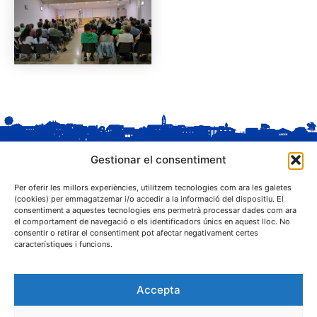
Gestionar el consentiment
Per oferir les millors experiències, utilitzem tecnologies com ara les galetes
(cookies) per emmagatzemar i/o accedir a la informació del dispositiu. El
consentiment a aquestes tecnologies ens permetrà processar dades com ara
el comportament de navegació o els identificadors únics en aquest lloc. No
C. Sant Josep, 1
consentir o retirar el consentiment pot afectar negativament certes
25243 El Palau d'Anglesola (Pla d'Urgell)
característiques i funcions.
Accepta