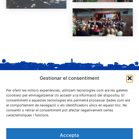
Gestionar el consentiment
Per oferir les millors experiències, utilitzem tecnologies com ara les galetes
(cookies) per emmagatzemar i/o accedir a la informació del dispositiu. El
consentiment a aquestes tecnologies ens permetrà processar dades com ara
el comportament de navegació o els identificadors únics en aquest lloc. No
C. Sant Josep, 1
consentir o retirar el consentiment pot afectar negativament certes
25243 El Palau d'Anglesola (Pla d'Urgell)
característiques i funcions.
Accepta