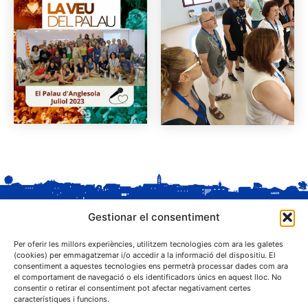
Gestionar el consentiment
Per oferir les millors experiències, utilitzem tecnologies com ara les galetes
(cookies) per emmagatzemar i/o accedir a la informació del dispositiu. El
consentiment a aquestes tecnologies ens permetrà processar dades com ara
el comportament de navegació o els identificadors únics en aquest lloc. No
C. Sant Josep, 1
consentir o retirar el consentiment pot afectar negativament certes
25243 El Palau d'Anglesola (Pla d'Urgell)
característiques i funcions.