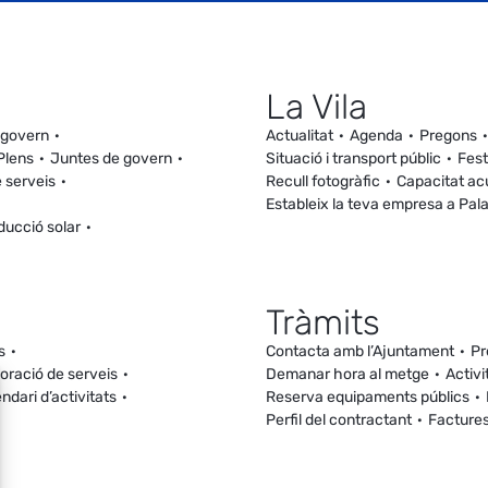
La Vila
 govern
Actualitat
Agenda
Pregons
Plens
Juntes de govern
Situació i transport públic
Fest
 serveis
Recull fotogràfic
Capacitat ac
Estableix la teva empresa a Pal
ducció solar
Tràmits
s
Contacta amb l’Ajuntament
Pr
loració de serveis
Demanar hora al metge
Activi
ndari d’activitats
Reserva equipaments públics
Perfil del contractant
Facture