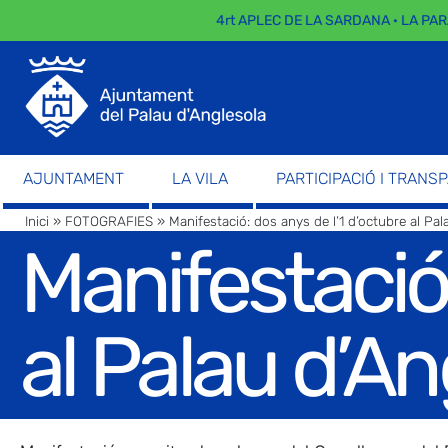
4rt APLEC DE LA SARDANA · LA PARADA 
AJUNTAMENT
LA VILA
PARTICIPACIÓ I TRANS
Inici
»
FOTOGRAFIES
»
Manifestació: dos anys de l’1 d’octubre al Pal
Manifestació:
al Palau d’An