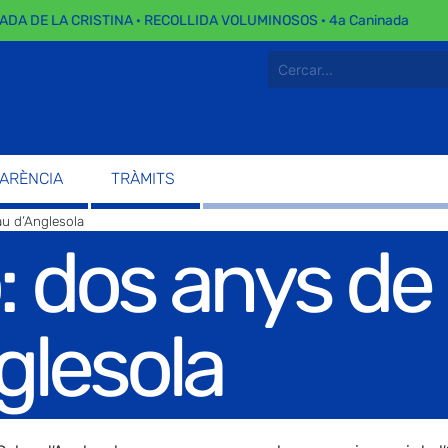
DE LA CRISTINA · RECOLLIDA VOLUMINOSOS · 4a Caninada
PARÈNCIA
TRÀMITS
au d’Anglesola
 dos anys de l
glesola