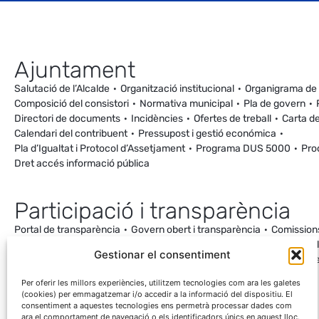
Ajuntament
Salutació de l’Alcalde
Organització institucional
Organigrama de
Composició del consistori
Normativa municipal
Pla de govern
Directori de documents
Incidències
Ofertes de treball
Carta de
Calendari del contribuent
Pressupost i gestió económica
Pla d’Igualtat i Protocol d’Assetjament
Programa DUS 5000
Pro
Dret accés informació pública
Participació i transparència
Portal de transparència
Govern obert i transparència
Comission
Ordenança de Convivència i Civisme
Processos participatius
Va
Gestionar el consentiment
Incidències
Canal de denúncies
Comunitat local d’energia
Cale
Mesuraments antena de Ca la Cileta
Per oferir les millors experiències, utilitzem tecnologies com ara les galetes
(cookies) per emmagatzemar i/o accedir a la informació del dispositiu. El
consentiment a aquestes tecnologies ens permetrà processar dades com
ara el comportament de navegació o els identificadors únics en aquest lloc.