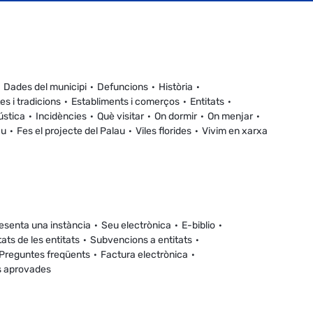
Dades del municipi
Defuncions
Història
es i tradicions
Establiments i comerços
Entitats
ústica
Incidències
Què visitar
On dormir
On menjar
au
Fes el projecte del Palau
Viles florides
Vivim en xarxa
esenta una instància
Seu electrònica
E-biblio
tats de les entitats
Subvencions a entitats
Preguntes freqüents
Factura electrònica
s aprovades