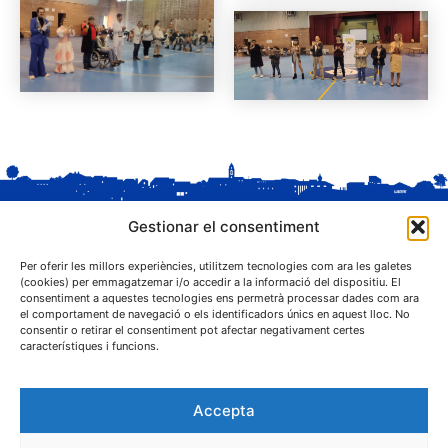
Gestionar el consentiment
Per oferir les millors experiències, utilitzem tecnologies com ara les galetes
(cookies) per emmagatzemar i/o accedir a la informació del dispositiu. El
consentiment a aquestes tecnologies ens permetrà processar dades com ara
el comportament de navegació o els identificadors únics en aquest lloc. No
C. Sant Josep, 1
consentir o retirar el consentiment pot afectar negativament certes
25243 El Palau d'Anglesola (Pla d'Urgell)
característiques i funcions.
Accepta