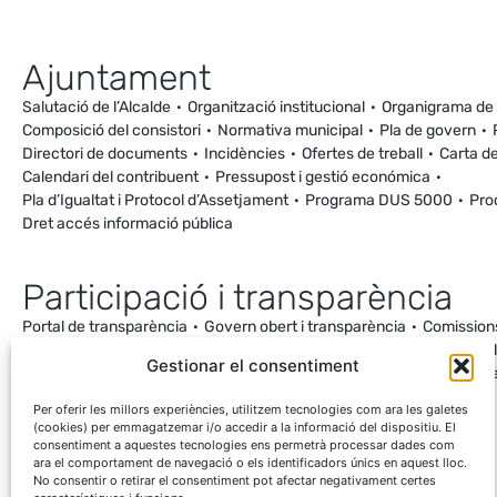
Ajuntament
Salutació de l’Alcalde
Organització institucional
Organigrama de
Composició del consistori
Normativa municipal
Pla de govern
Directori de documents
Incidències
Ofertes de treball
Carta de
Calendari del contribuent
Pressupost i gestió económica
Pla d’Igualtat i Protocol d’Assetjament
Programa DUS 5000
Pro
Dret accés informació pública
Participació i transparència
Portal de transparència
Govern obert i transparència
Comission
Ordenança de Convivència i Civisme
Processos participatius
Va
Gestionar el consentiment
Incidències
Canal de denúncies
Comunitat local d’energia
Cale
Mesuraments antena de Ca la Cileta
Per oferir les millors experiències, utilitzem tecnologies com ara les galetes
(cookies) per emmagatzemar i/o accedir a la informació del dispositiu. El
consentiment a aquestes tecnologies ens permetrà processar dades com
ara el comportament de navegació o els identificadors únics en aquest lloc.
No consentir o retirar el consentiment pot afectar negativament certes