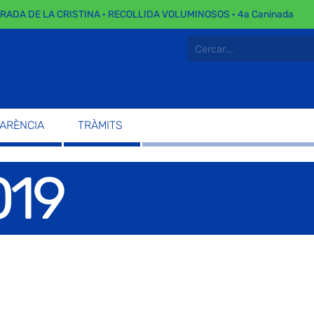
ADA DE LA CRISTINA · RECOLLIDA VOLUMINOSOS · 4a Caninada
PARÈNCIA
TRÀMITS
019