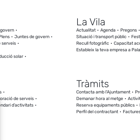
La Vila
 govern
Actualitat
Agenda
Pregons
Plens
Juntes de govern
Situació i transport públic
Fest
 serveis
Recull fotogràfic
Capacitat ac
Estableix la teva empresa a Pal
ducció solar
Tràmits
s
Contacta amb l’Ajuntament
Pr
loració de serveis
Demanar hora al metge
Activi
ndari d’activitats
Reserva equipaments públics
Perfil del contractant
Facture