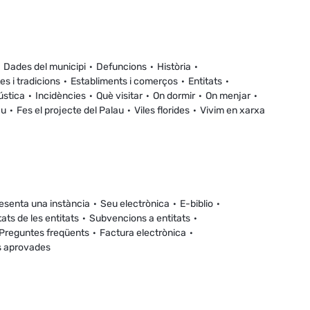
Dades del municipi
Defuncions
Història
es i tradicions
Establiments i comerços
Entitats
ústica
Incidències
Què visitar
On dormir
On menjar
au
Fes el projecte del Palau
Viles florides
Vivim en xarxa
esenta una instància
Seu electrònica
E-biblio
tats de les entitats
Subvencions a entitats
Preguntes freqüents
Factura electrònica
s aprovades