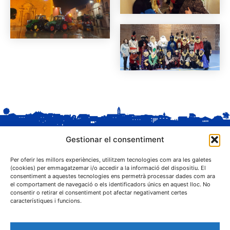
Gestionar el consentiment
Per oferir les millors experiències, utilitzem tecnologies com ara les galetes
(cookies) per emmagatzemar i/o accedir a la informació del dispositiu. El
consentiment a aquestes tecnologies ens permetrà processar dades com ara
el comportament de navegació o els identificadors únics en aquest lloc. No
C. Sant Josep, 1
consentir o retirar el consentiment pot afectar negativament certes
25243 El Palau d'Anglesola (Pla d'Urgell)
característiques i funcions.