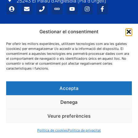
25243 El Palau d'Anglesola (Pla d'Urgell)
Gestionar el consentiment
Per oferir les millors experiències, utilitzem tecnologies com ara les galetes
® Ajuntament El Palau d'Anglesola
(cookies) per emmagatzemar i/o accedir a la informació del dispositiu. El
Avís legal
Privacitat
Cookies
Protecció de dades
consentiment a aquestes tecnologies ens permetrà processar dades com ara
Contacta
el comportament de navegació o els identificadors únics en aquest lloc. No
consentir o retirar el consentiment pot afectar negativament certes
característiques i funcions.
Accepta
Denega
Veure preferències
Política de cookies
Política de privacitat