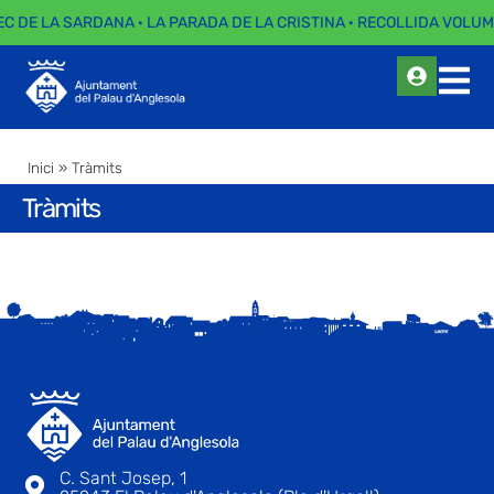
EC DE LA SARDANA · LA PARADA DE LA CRISTINA · RECOLLIDA VOLUM
Inici
»
Tràmits
Tràmits
C. Sant Josep, 1