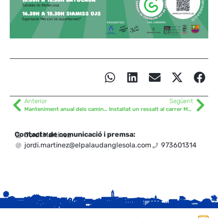
Anterior
Següent
Manteniment anual dels camins de terme
Instal·lat un ressalt al carrer Mollerussa
Contacte de comunicació i premsa:
Jordi Martínez
jordi.martinez@elpalaudanglesola.com
973601314