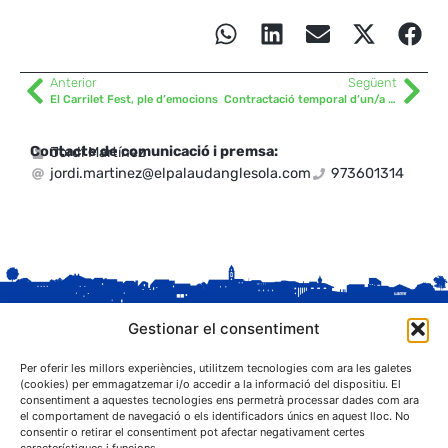
Anterior
Següent
El Carrilet Fest, ple d’emocions
Contractació temporal d’un/a auxiliar administratiu/va per donar suport a la campanya agrària, anualitat 2024
Contacte de comunicació i premsa:
Jordi Martínez
jordi.martinez@elpalaudanglesola.com
973601314
Gestionar el consentiment
Per oferir les millors experiències, utilitzem tecnologies com ara les galetes
(cookies) per emmagatzemar i/o accedir a la informació del dispositiu. El
consentiment a aquestes tecnologies ens permetrà processar dades com ara
el comportament de navegació o els identificadors únics en aquest lloc. No
C. Sant Josep, 1
consentir o retirar el consentiment pot afectar negativament certes
25243 El Palau d'Anglesola (Pla d'Urgell)
característiques i funcions.