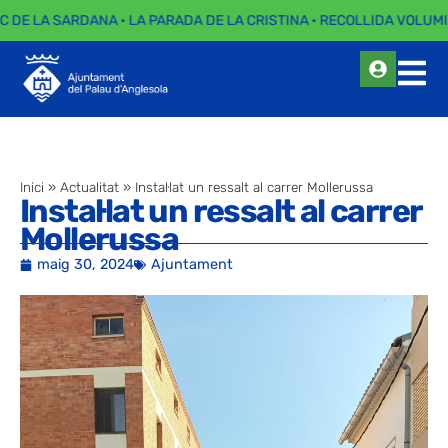
C DE LA SARDANA · LA PARADA DE LA CRISTINA · RECOLLIDA VOLUMI
Inici
»
Actualitat
»
Instal·lat un ressalt al carrer Mollerussa
Instal·lat un ressalt al carrer
Mollerussa
maig 30, 2024
Ajuntament