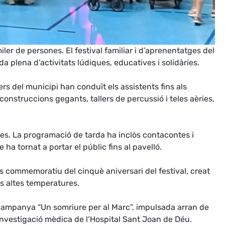
er de persones. El festival familiar i d’aprenentatges del
a plena d’activitats lúdiques, educatives i solidàries.
lers del municipi han conduït els assistents fins als
construccions gegants, tallers de percussió i teles aèries,
res. La programació de tarda ha inclòs contacontes i
a tornat a portar el públic fins al pavelló.
tís commemoratiu del cinquè aniversari del festival, creat
es altes temperatures.
a campanya “Un somriure per al Marc”, impulsada arran de
 investigació mèdica de l’Hospital Sant Joan de Déu.