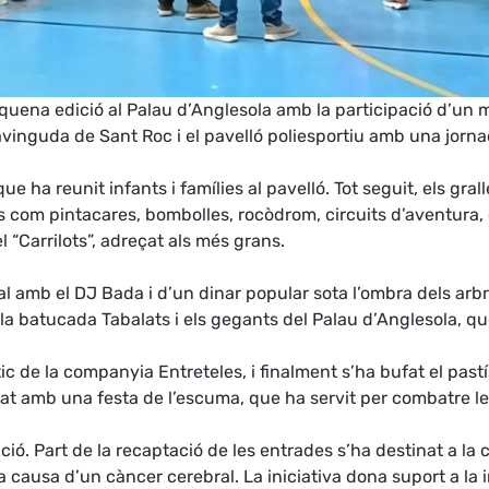
ena edició al Palau d’Anglesola amb la participació d’un mil
’avinguda de Sant Roc i el pavelló poliesportiu amb una jornad
 ha reunit infants i famílies al pavelló. Tot seguit, els gral
ats com pintacares, bombolles, rocòdrom, circuits d’aventura, 
l “Carrilots”, adreçat als més grans.
al amb el DJ Bada i d’un dinar popular sota l’ombra dels arb
 batucada Tabalats i els gegants del Palau d’Anglesola, que h
tic de la companyia Entreteles, i finalment s’ha bufat el pas
ncat amb una festa de l’escuma, que ha servit per combatre l
ció. Part de la recaptació de les entrades s’ha destinat a l
 a causa d’un càncer cerebral. La iniciativa dona suport a la