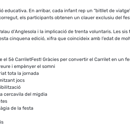
ensió educativa. En arribar, cada infant rep un “bitllet de v
corregut, els participants obtenen un clauer exclusiu del fest
Palau d’Anglesola i la implicació de trenta voluntaris. Les si
esta cinquena edició, xifra que coincideix amb l’edat de molt
 el 5è CarriletFest! Gràcies per convertir el Carrilet en un f
reure i empènyer el somni
riat tota la jornada
amitzant jocs
bilització
la cercavila del migdia
ntes
àgia de la festa
is