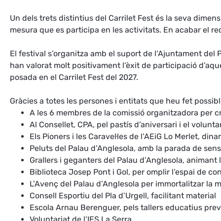
Un dels trets distintius del Carrilet Fest és la seva dim
mesura que es participa en les activitats. En acabar el re
El festival s’organitza amb el suport de l’Ajuntament del 
han valorat molt positivament l’èxit de participació d’aqu
posada en el Carrilet Fest del 2027.
Gràcies a totes les persones i entitats que heu fet possible
A les 6 membres de la comissió organitzadora per c
Al Consellet, CPA, pel pastís d’aniversari i el volunta
Els Pioners i les Caravel·les de l’AEiG Lo Merlet, din
Peluts del Palau d’Anglesola, amb la parada de sensi
Grallers i geganters del Palau d’Anglesola, animant 
Biblioteca Josep Pont i Gol, per omplir l’espai de co
L’Avenç del Palau d’Anglesola per immortalitzar la m
Consell Esportiu del Pla d’Urgell, facilitant material
Escola Arnau Berenguer, pels tallers educatius prev
Voluntariat de l’IES La Serra