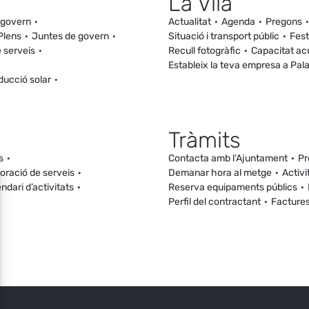
La Vila
 govern
Actualitat
Agenda
Pregons
Plens
Juntes de govern
Situació i transport públic
Fest
 serveis
Recull fotogràfic
Capacitat ac
Estableix la teva empresa a Pal
ducció solar
Tràmits
s
Contacta amb l’Ajuntament
Pr
loració de serveis
Demanar hora al metge
Activi
ndari d’activitats
Reserva equipaments públics
Perfil del contractant
Facture