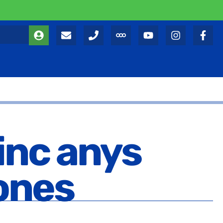
cinc anys
sones