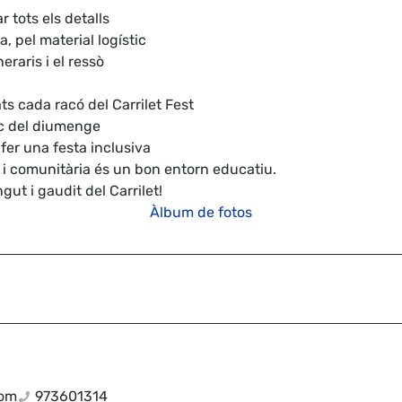
 tots els detalls
a, pel material logístic
eraris i el ressò
tats cada racó del Carrilet Fest
esc del diumenge
fer una festa inclusiva
a i comunitària és un bon entorn educatiu.
ut i gaudit del Carrilet!
Àlbum de fotos
com
973601314