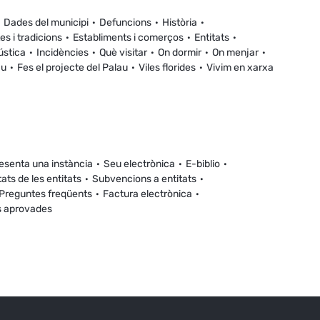
Dades del municipi
Defuncions
Història
es i tradicions
Establiments i comerços
Entitats
ústica
Incidències
Què visitar
On dormir
On menjar
au
Fes el projecte del Palau
Viles florides
Vivim en xarxa
esenta una instància
Seu electrònica
E-biblio
tats de les entitats
Subvencions a entitats
Preguntes freqüents
Factura electrònica
s aprovades