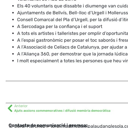
Els 40 voluntaris que dissabte i diumenge van cuidar
Ajuntaments de Bellvís, Bell-lloc d’Urgell i Molleruss
Consell Comarcal del Pla d’Urgell, per la difusió d’itin
A Sercodaga per la confiança i el suport
A tots els artistes i talleristes per omplir d’oportuni
A l’espai gastronòmic per posar el toc saborós i fr
A l’Associació de Celíacs de Catalunya, per ajudar a 
A l’Aliança 360, per demostrar que la jornada lúdic
I molt especialment a totes les persones que heu ving
Anterior
Ajuts accions commemoratives i difusió memòria democràtica
Contacte de comunicació i premsa:
Jordi Martínez
jordi.martinez@elpalaudanglesola.