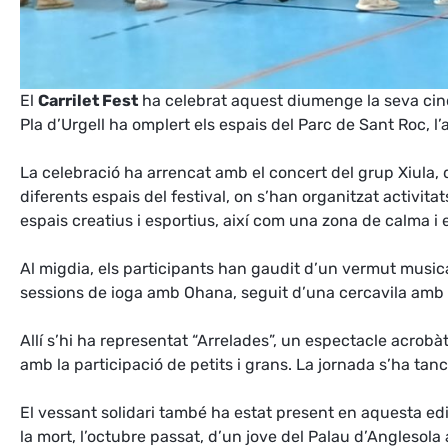
El
Carrilet Fest
ha celebrat aquest diumenge la seva cinqu
Pla d’Urgell ha omplert els espais del Parc de Sant Roc, l
La celebració ha arrencat amb el concert del grup Xiula, que
diferents espais del festival, on s’han organitzat activit
espais creatius i esportius, així com una zona de calma i e
Al migdia, els participants han gaudit d’un vermut music
sessions de ioga amb Ohana, seguit d’una cercavila amb la
Allí s’hi ha representat “Arrelades”, un espectacle acrobà
amb la participació de petits i grans. La jornada s’ha ta
El vessant solidari també ha estat present en aquesta edi
la mort, l’octubre passat, d’un jove del Palau d’Anglesola