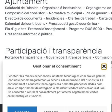
Ajuntament
Salutació de l’Alcalde
Organització institucional
Organigrama de
Composició del consistori
Normativa municipal
Pla de govern
Directori de documents
Incidències
Ofertes de treball
Carta de
Calendari del contribuent
Pressupost i gestió económica
Pla d’Igualtat i Protocol d’Assetjament
Programa DUS 5000
Pro
Dret accés informació pública
Participació i transparència
Portal de transparència
Govern obert i transparència
Comission
Ordenança de Convivència i Civisme
Processos participatius
Va
Gestionar el consentiment
Incidències
Canal de denúncies
Comunitat local d’energia
Cale
Mesuraments antena de Ca la Cileta
Per oferir les millors experiències, utilitzem tecnologies com ara les galetes
(cookies) per emmagatzemar i/o accedir a la informació del dispositiu. El
consentiment a aquestes tecnologies ens permetrà processar dades com
ara el comportament de navegació o els identificadors únics en aquest lloc.
No consentir o retirar el consentiment pot afectar negativament certes
característiques i funcions.