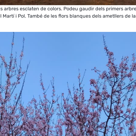
s arbres esclaten de colors. Podeu gaudir dels primers arbres
 Martí i Pol. També de les flors blanques dels ametllers de la