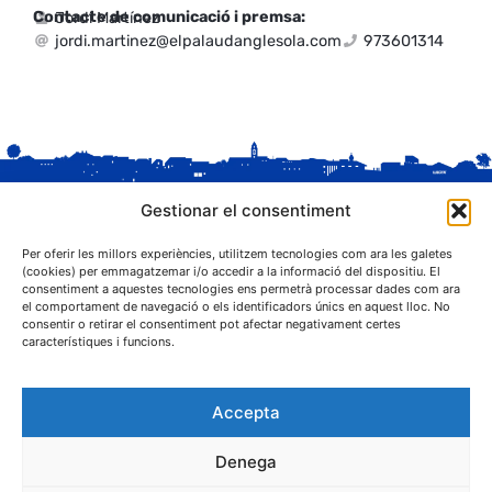
Contacte de comunicació i premsa:
Jordi Martínez
jordi.martinez@elpalaudanglesola.com
973601314
Gestionar el consentiment
Per oferir les millors experiències, utilitzem tecnologies com ara les galetes
(cookies) per emmagatzemar i/o accedir a la informació del dispositiu. El
consentiment a aquestes tecnologies ens permetrà processar dades com ara
el comportament de navegació o els identificadors únics en aquest lloc. No
C. Sant Josep, 1
consentir o retirar el consentiment pot afectar negativament certes
25243 El Palau d'Anglesola (Pla d'Urgell)
característiques i funcions.
Accepta
Denega
® Ajuntament El Palau d'Anglesola