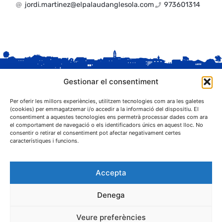
jordi.martinez@elpalaudanglesola.com
973601314
Gestionar el consentiment
Per oferir les millors experiències, utilitzem tecnologies com ara les galetes
(cookies) per emmagatzemar i/o accedir a la informació del dispositiu. El
consentiment a aquestes tecnologies ens permetrà processar dades com ara
el comportament de navegació o els identificadors únics en aquest lloc. No
C. Sant Josep, 1
consentir o retirar el consentiment pot afectar negativament certes
25243 El Palau d'Anglesola (Pla d'Urgell)
característiques i funcions.
Accepta
Denega
® Ajuntament El Palau d'Anglesola
Veure preferències
Avís legal
Privacitat
Cookies
Protecció de dades