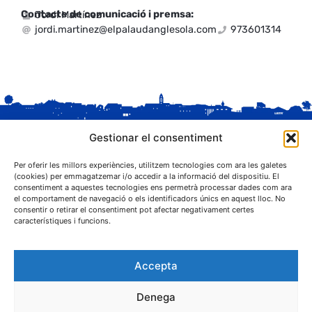
Contacte de comunicació i premsa:
Jordi Martínez
jordi.martinez@elpalaudanglesola.com
973601314
Gestionar el consentiment
Per oferir les millors experiències, utilitzem tecnologies com ara les galetes
(cookies) per emmagatzemar i/o accedir a la informació del dispositiu. El
consentiment a aquestes tecnologies ens permetrà processar dades com ara
el comportament de navegació o els identificadors únics en aquest lloc. No
C. Sant Josep, 1
consentir o retirar el consentiment pot afectar negativament certes
25243 El Palau d'Anglesola (Pla d'Urgell)
característiques i funcions.
Accepta
Denega