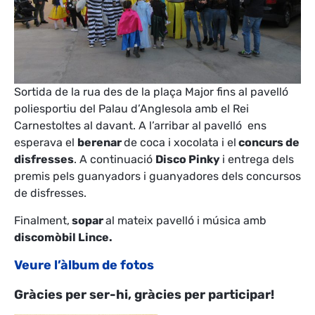
Sortida de la rua des de la plaça Major fins al pavelló
poliesportiu del Palau d’Anglesola amb el Rei
Carnestoltes al davant. A l’arribar al pavelló ens
esperava el
berenar
de coca i xocolata i el
concurs de
disfresses
. A continuació
Disco Pinky
i entrega dels
premis pels guanyadors i guanyadores dels concursos
de disfresses.
Finalment,
sopar
al mateix pavelló i música amb
discomòbil Lince.
Veure l’àlbum de fotos
Gràcies per ser-hi, gràcies per participar!