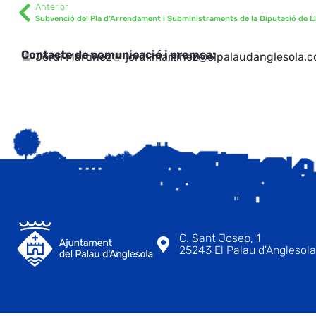
Anterior
Subvenció del Pla d’Arrendament i Subministraments de la Diputació de Ll
Contacte de comunicació i premsa:
Jordi Martínez
jordi.martinez@elpalaudanglesola.
C. Sant Josep, 1
25243 El Palau d'Anglesola 