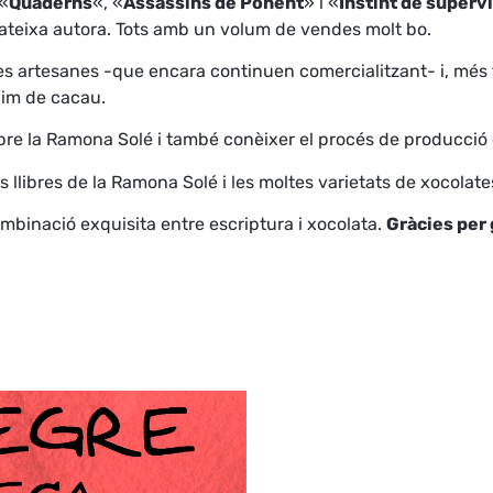
 «
Quaderns
«, «
Assassins de Ponent
» i «
Instint de superv
 mateixa autora. Tots amb un volum de vendes molt bo.
artesanes -que encara continuen comercialitzant- i, més ta
nim de cacau.
obre la Ramona Solé i també conèixer el procés de producció 
es llibres de la Ramona Solé i les moltes varietats de xocola
ombinació exquisita entre escriptura i xocolata.
Gràcies per