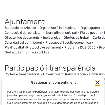
Ajuntament
Salutació de l’Alcalde
Organització institucional
Organigrama de
Composició del consistori
Normativa municipal
Pla de govern
Directori de documents
Incidències
Ofertes de treball
Carta de
Calendari del contribuent
Pressupost i gestió económica
Pla d’Igualtat i Protocol d’Assetjament
Programa DUS 5000
Pro
Dret accés informació pública
Participació i transparència
Portal de transparència
Govern obert i transparència
Comission
Ordenança de Convivència i Civisme
Processos participatius
Va
Gestionar el consentiment
Incidències
Canal de denúncies
Comunitat local d’energia
Cale
Mesuraments antena de Ca la Cileta
Per oferir les millors experiències, utilitzem tecnologies com ara les galetes
(cookies) per emmagatzemar i/o accedir a la informació del dispositiu. El
consentiment a aquestes tecnologies ens permetrà processar dades com
ara el comportament de navegació o els identificadors únics en aquest lloc.