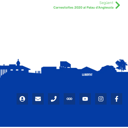
Següent
Carnestoltes 2020 al Palau d’Anglesola