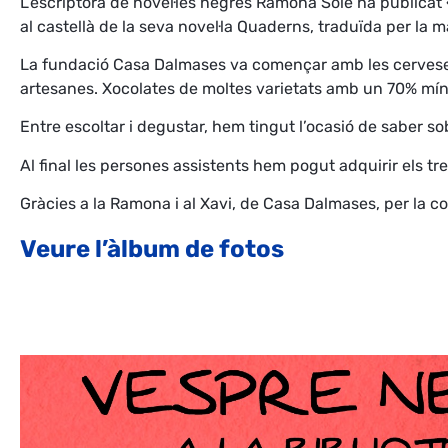
L’escriptora de novel·les negres Ramona Solé ha publicat
al castellà de la seva novel·la Quaderns, traduïda per la
La fundació Casa Dalmases va començar amb les cerveses 
artesanes. Xocolates de moltes varietats amb un 70% mí
Entre escoltar i degustar, hem tingut l’ocasió de saber s
Al final les persones assistents hem pogut adquirir els tr
Gràcies a la Ramona i al Xavi, de Casa Dalmases, per la c
Veure l’àlbum de fotos