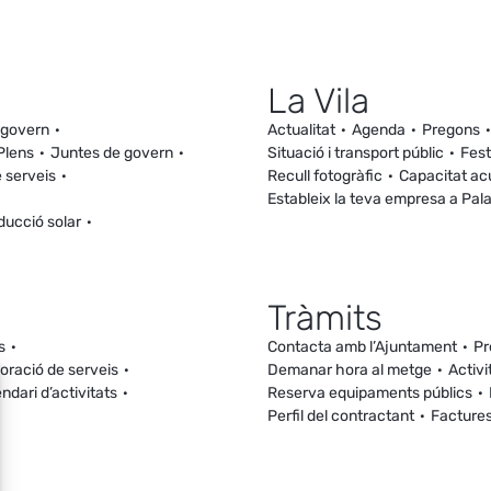
La Vila
 govern
Actualitat
Agenda
Pregons
Plens
Juntes de govern
Situació i transport públic
Fest
 serveis
Recull fotogràfic
Capacitat ac
Estableix la teva empresa a Pal
ducció solar
Tràmits
s
Contacta amb l’Ajuntament
Pr
loració de serveis
Demanar hora al metge
Activi
ndari d’activitats
Reserva equipaments públics
Perfil del contractant
Facture