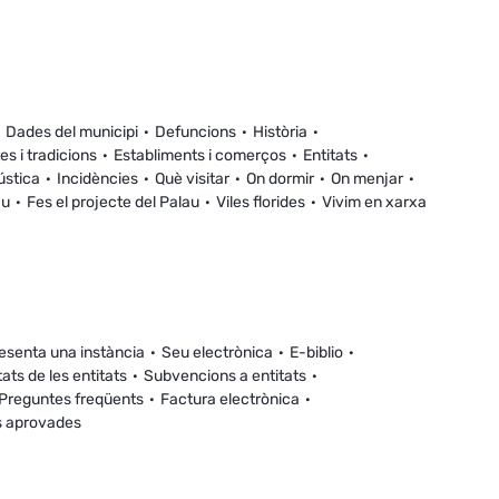
Dades del municipi
Defuncions
Història
es i tradicions
Establiments i comerços
Entitats
ústica
Incidències
Què visitar
On dormir
On menjar
au
Fes el projecte del Palau
Viles florides
Vivim en xarxa
esenta una instància
Seu electrònica
E-biblio
tats de les entitats
Subvencions a entitats
Preguntes freqüents
Factura electrònica
s aprovades