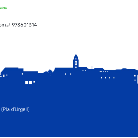
eida
com
973601314
(Pla d'Urgell)