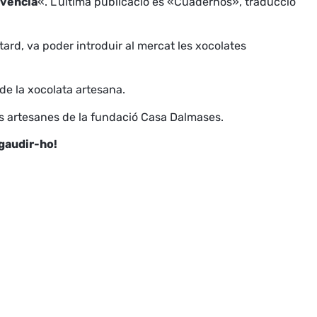
ivència
«. L’última publicació és «Cuadernos», traducció
rd, va poder introduir al mercat les xocolates
de la xocolata artesana.
tes artesanes de la fundació Casa Dalmases.
 gaudir-ho!