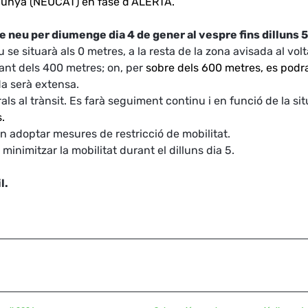
alunya (NEUCAT) en fase d’ALERTA.
neu per diumenge dia 4 de gener al vespre fins dilluns 5 
u se situarà als 0 metres, a la resta de la zona avisada al vol
oltant dels 400 metres; on, per
sobre dels 600 metres, es podr
da serà extensa.
ls al trànsit. Es farà seguiment continu i en funció de la sit
.
ien adoptar mesures de restricció de mobilitat.
imitzar la mobilitat durant el dilluns dia 5.
l.