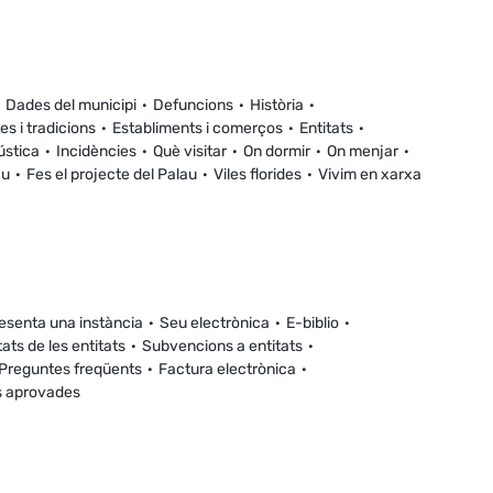
Dades del municipi
Defuncions
Història
es i tradicions
Establiments i comerços
Entitats
ústica
Incidències
Què visitar
On dormir
On menjar
au
Fes el projecte del Palau
Viles florides
Vivim en xarxa
esenta una instància
Seu electrònica
E-biblio
tats de les entitats
Subvencions a entitats
Preguntes freqüents
Factura electrònica
s aprovades