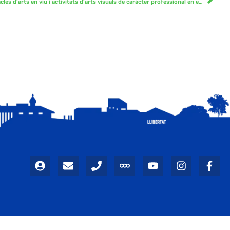
Subvenció per a la programació d’espectacles d’arts en viu i activitats d’arts visuals de caràcter professional en esdeveniments d’interès agroturístic 2025