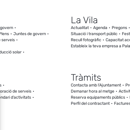
La Vila
 govern
Actualitat
Agenda
Pregons
Plens
Juntes de govern
Situació i transport públic
Fest
 serveis
Recull fotogràfic
Capacitat ac
Estableix la teva empresa a Pal
ducció solar
Tràmits
s
Contacta amb l’Ajuntament
Pr
loració de serveis
Demanar hora al metge
Activi
ndari d’activitats
Reserva equipaments públics
Perfil del contractant
Facture