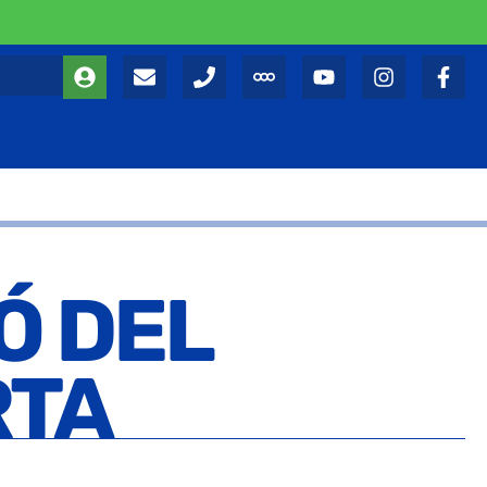
Ó DEL
RTA