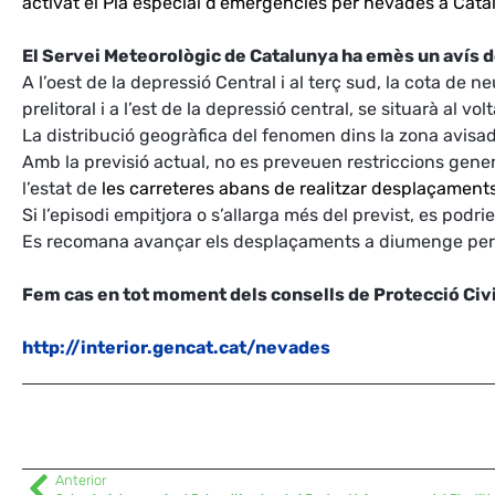
activat el Pla especial d’emergències per nevades a Cat
El Servei Meteorològic de Catalunya ha emès un avís de 
A l’oest de la depressió Central i al terç sud, la cota de ne
prelitoral i a l’est de la depressió central, se situarà al v
La distribució geogràfica del fenomen dins la zona avisa
Amb la previsió actual, no es preveuen restriccions genera
l’estat de
les carreteres abans de realitzar desplaçaments
Si l’episodi empitjora o s’allarga més del previst, es podr
Es recomana avançar els desplaçaments a diumenge per min
Fem cas en tot moment dels consells de Protecció Civi
http://interior.gencat.cat/nevades
Anterior