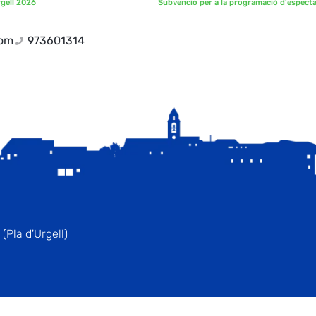
rgell 2026
com
973601314
(Pla d'Urgell)