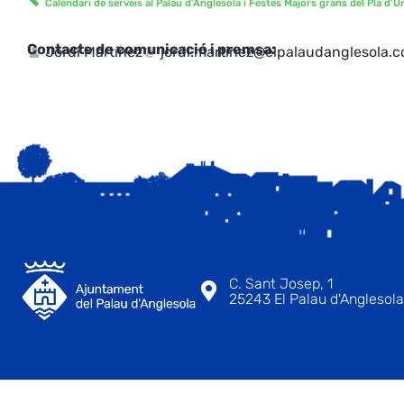
Calendari de serveis al Palau d’Anglesola i Festes Majors grans del Pla d’U
Contacte de comunicació i premsa:
Jordi Martínez
jordi.martinez@elpalaudanglesola.
C. Sant Josep, 1
25243 El Palau d'Anglesola 