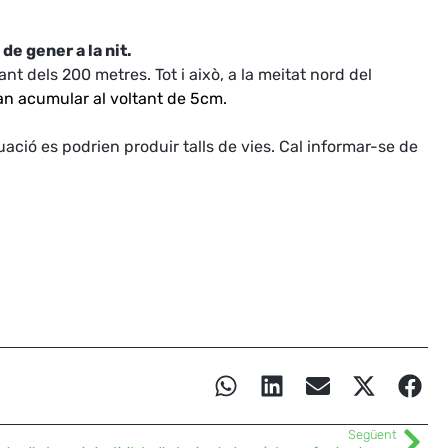
de gener a la nit.
tant dels 200 metres. Tot i això, a la meitat nord del
an acumular al voltant de 5cm.
uació es podrien produir talls de vies. Cal informar-se de
Següent