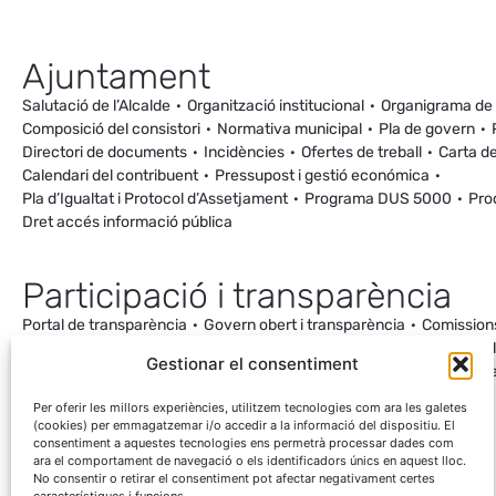
Ajuntament
Salutació de l’Alcalde
Organització institucional
Organigrama de
Composició del consistori
Normativa municipal
Pla de govern
Directori de documents
Incidències
Ofertes de treball
Carta de
Calendari del contribuent
Pressupost i gestió económica
Pla d’Igualtat i Protocol d’Assetjament
Programa DUS 5000
Pro
Dret accés informació pública
Participació i transparència
Portal de transparència
Govern obert i transparència
Comission
Ordenança de Convivència i Civisme
Processos participatius
Va
Gestionar el consentiment
Incidències
Canal de denúncies
Comunitat local d’energia
Cale
Mesuraments antena de Ca la Cileta
Per oferir les millors experiències, utilitzem tecnologies com ara les galetes
(cookies) per emmagatzemar i/o accedir a la informació del dispositiu. El
consentiment a aquestes tecnologies ens permetrà processar dades com
ara el comportament de navegació o els identificadors únics en aquest lloc.
No consentir o retirar el consentiment pot afectar negativament certes
característiques i funcions.