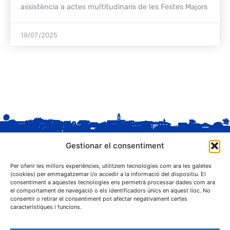
assistència a actes multitudinaris de les Festes Majors
19/07/2025
Gestionar el consentiment
Per oferir les millors experiències, utilitzem tecnologies com ara les galetes
(cookies) per emmagatzemar i/o accedir a la informació del dispositiu. El
consentiment a aquestes tecnologies ens permetrà processar dades com ara
el comportament de navegació o els identificadors únics en aquest lloc. No
C. Sant Josep, 1
consentir o retirar el consentiment pot afectar negativament certes
25243 El Palau d'Anglesola (Pla d'Urgell)
característiques i funcions.