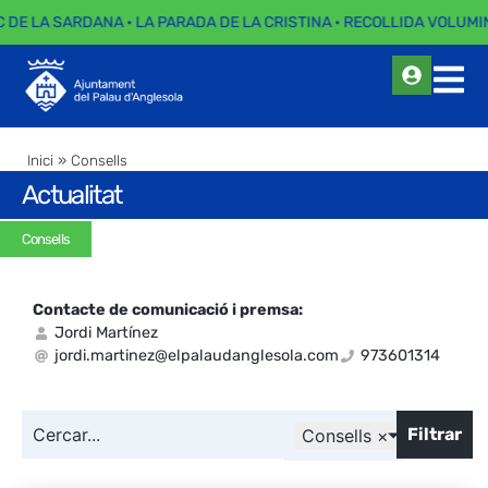
C DE LA SARDANA · LA PARADA DE LA CRISTINA · RECOLLIDA VOLUMIN
Inici
»
Consells
Actualitat
Consells
Contacte de comunicació i premsa:
Jordi Martínez
jordi.martinez@elpalaudanglesola.com
973601314
Filtrar
Consells
×