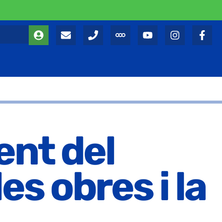
ent del
es obres i la