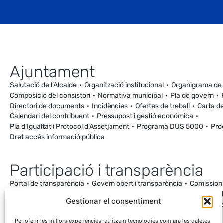
Ajuntament
Salutació de l’Alcalde
Organització institucional
Organigrama de
Composició del consistori
Normativa municipal
Pla de govern
Directori de documents
Incidències
Ofertes de treball
Carta de
Calendari del contribuent
Pressupost i gestió económica
Pla d’Igualtat i Protocol d’Assetjament
Programa DUS 5000
Pro
Dret accés informació pública
Participació i transparència
Portal de transparència
Govern obert i transparència
Comission
Ordenança de Convivència i Civisme
Processos participatius
Va
Gestionar el consentiment
Incidències
Canal de denúncies
Comunitat local d’energia
Cale
Mesuraments antena de Ca la Cileta
Per oferir les millors experiències, utilitzem tecnologies com ara les galetes