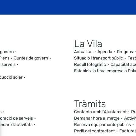
La Vila
 govern
Actualitat
Agenda
Pregons
Plens
Juntes de govern
Situació i transport públic
Fest
 serveis
Recull fotogràfic
Capacitat ac
Estableix la teva empresa a Pal
ducció solar
Tràmits
s
Contacta amb l’Ajuntament
Pr
loració de serveis
Demanar hora al metge
Activi
ndari d’activitats
Reserva equipaments públics
Perfil del contractant
Facture