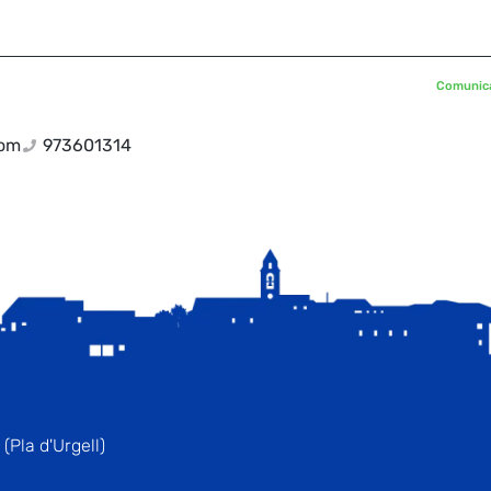
Comunicat
com
973601314
(Pla d'Urgell)