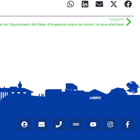
Següent
 de l’Ajuntament del Palau d’Anglesola sobre les obres i la seva afectació