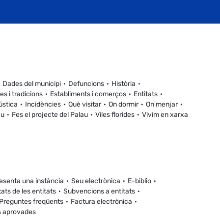
Dades del municipi
Defuncions
Història
es i tradicions
Establiments i comerços
Entitats
ústica
Incidències
Què visitar
On dormir
On menjar
au
Fes el projecte del Palau
Viles florides
Vivim en xarxa
esenta una instància
Seu electrònica
E-biblio
tats de les entitats
Subvencions a entitats
Preguntes freqüents
Factura electrònica
s aprovades