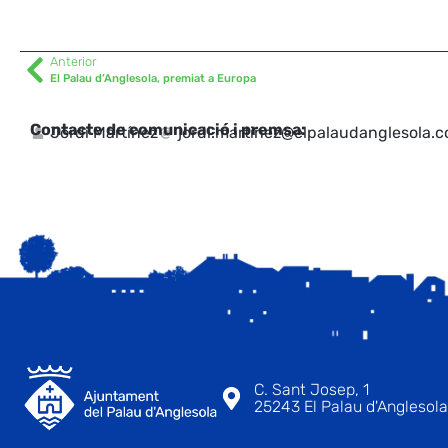
Anterior
El Palau d’Anglesola, premiat a Europa
Contacte de comunicació i premsa:
Jordi Martínez
jordi.martinez@elpalaudanglesola.
C. Sant Josep, 1
25243 El Palau d'Anglesola 