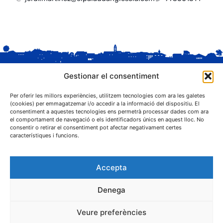
Gestionar el consentiment
Per oferir les millors experiències, utilitzem tecnologies com ara les galetes
(cookies) per emmagatzemar i/o accedir a la informació del dispositiu. El
consentiment a aquestes tecnologies ens permetrà processar dades com ara
el comportament de navegació o els identificadors únics en aquest lloc. No
C. Sant Josep, 1
consentir o retirar el consentiment pot afectar negativament certes
25243 El Palau d'Anglesola (Pla d'Urgell)
característiques i funcions.
Accepta
Denega
® Ajuntament El Palau d'Anglesola
Veure preferències
Avís legal
Privacitat
Cookies
Protecció de dades
Contacta