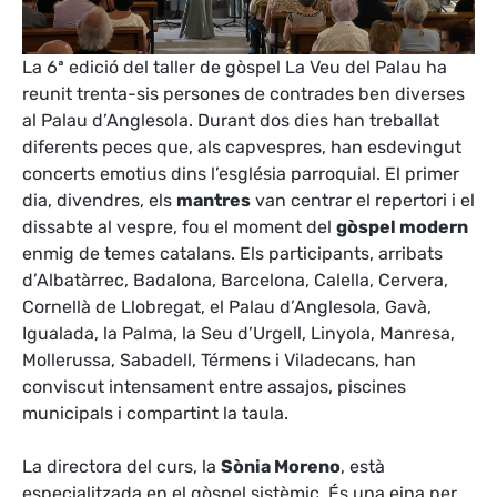
La 6ª edició del taller de gòspel La Veu del Palau ha
reunit trenta-sis persones de contrades ben diverses
al Palau d’Anglesola. Durant dos dies han treballat
diferents peces que, als capvespres, han esdevingut
concerts emotius dins l’església parroquial. El primer
dia, divendres, els
mantres
van centrar el repertori i el
dissabte al vespre, fou el moment del
gòspel modern
enmig de temes catalans. Els participants, arribats
d’Albatàrrec, Badalona, Barcelona, Calella, Cervera,
Cornellà de Llobregat, el Palau d’Anglesola, Gavà,
Igualada, la Palma, la Seu d’Urgell, Linyola, Manresa,
Mollerussa, Sabadell, Térmens i Viladecans, han
conviscut intensament entre assajos, piscines
municipals i compartint la taula.
La directora del curs, la
Sònia Moreno
, està
especialitzada en el gòspel sistèmic. És una eina per