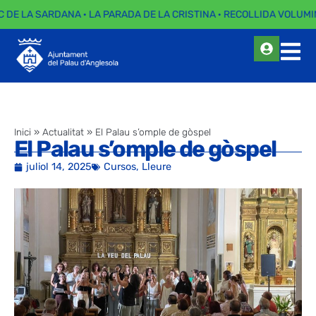
C DE LA SARDANA · LA PARADA DE LA CRISTINA · RECOLLIDA VOLUMIN
Inici
»
Actualitat
»
El Palau s’omple de gòspel
El Palau s’omple de gòspel
juliol 14, 2025
Cursos
,
Lleure