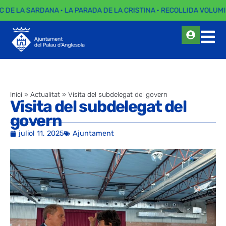
C DE LA SARDANA · LA PARADA DE LA CRISTINA · RECOLLIDA VOLUMIN
Inici
»
Actualitat
»
Visita del subdelegat del govern
Visita del subdelegat del
govern
juliol 11, 2025
Ajuntament