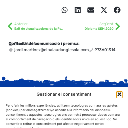
Anterior
Següent
Èxit de visualitzacions de la Festa Major Sant Blai 2021
Diploma SEM 2020
Contacte de comunicació i premsa:
Jordi Martínez
jordi.martinez@elpalaudanglesola.com
973601314
Gestionar el consentiment
Per oferir les millors experiències, utilitzem tecnologies com ara les galetes
(cookies) per emmagatzemar i/o accedir a la informació del dispositiu. El
consentiment a aquestes tecnologies ens permetrà processar dades com ara
el comportament de navegació o els identificadors únics en aquest lloc. No
C. Sant Josep, 1
consentir o retirar el consentiment pot afectar negativament certes
25243 El Palau d'Anglesola (Pla d'Urgell)