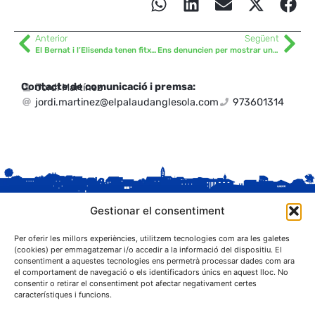
Anterior
Següent
El Bernat i l’Elisenda tenen fitxa a GegantCat
Ens denuncien per mostrar una pancarta reclamant la llibertat dels presos i preses polítiques
Contacte de comunicació i premsa:
Jordi Martínez
jordi.martinez@elpalaudanglesola.com
973601314
Gestionar el consentiment
Per oferir les millors experiències, utilitzem tecnologies com ara les galetes
(cookies) per emmagatzemar i/o accedir a la informació del dispositiu. El
consentiment a aquestes tecnologies ens permetrà processar dades com ara
el comportament de navegació o els identificadors únics en aquest lloc. No
C. Sant Josep, 1
consentir o retirar el consentiment pot afectar negativament certes
25243 El Palau d'Anglesola (Pla d'Urgell)
característiques i funcions.