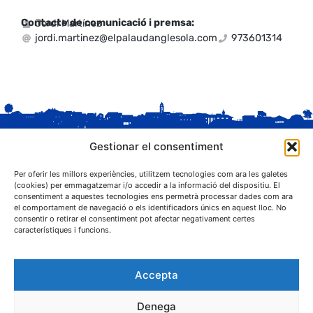
Contacte de comunicació i premsa:
Jordi Martínez
jordi.martinez@elpalaudanglesola.com
973601314
Gestionar el consentiment
Per oferir les millors experiències, utilitzem tecnologies com ara les galetes
(cookies) per emmagatzemar i/o accedir a la informació del dispositiu. El
consentiment a aquestes tecnologies ens permetrà processar dades com ara
el comportament de navegació o els identificadors únics en aquest lloc. No
C. Sant Josep, 1
consentir o retirar el consentiment pot afectar negativament certes
25243 El Palau d'Anglesola (Pla d'Urgell)
característiques i funcions.
Accepta
Denega