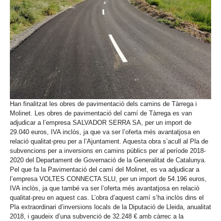
Han finalitzat les obres de pavimentació dels camins de Tàrrega i
Molinet. Les obres de pavimentació del camí de Tàrrega es van
adjudicar a l’empresa SALVADOR SERRA SA, per un import de
29.040 euros, IVA inclòs, ja que va ser l’oferta més avantatjosa en
relació qualitat-preu per a l’Ajuntament. Aquesta obra s’acull al Pla de
subvencions per a inversions en camins públics per al període 2018-
2020 del Departament de Governació de la Generalitat de Catalunya.
Pel que fa la Pavimentació del camí del Molinet, es va adjudicar a
l’empresa VOLTES CONNECTA SLU, per un import de 54.196 euros,
IVA inclòs, ja que també va ser l’oferta més avantatjosa en relació
qualitat-preu en aquest cas. L’obra d’aquest camí s’ha inclòs dins el
Pla extraordinari d’inversions locals de la Diputació de Lleida, anualitat
2018, i gaudeix d’una subvenció de 32.248 € amb càrrec a la