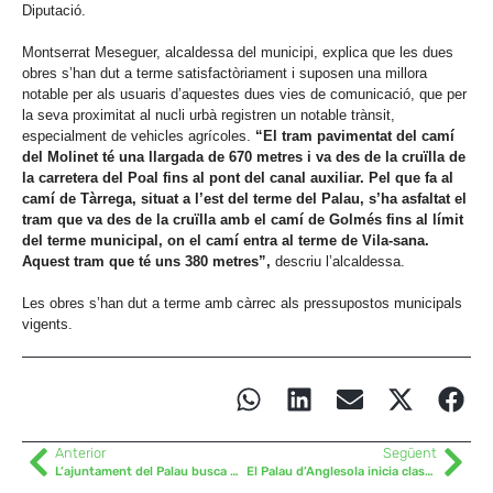
Diputació.
Montserrat Meseguer, alcaldessa del municipi, explica que les dues
obres s’han dut a terme satisfactòriament i suposen una millora
notable per als usuaris d’aquestes dues vies de comunicació, que per
la seva proximitat al nucli urbà registren un notable trànsit,
especialment de vehicles agrícoles.
“El tram pavimentat del camí
del Molinet té una llargada de 670 metres i va des de la cruïlla de
la carretera del Poal fins al pont del canal auxiliar. Pel que fa al
camí de Tàrrega, situat a l’est del terme del Palau, s’ha asfaltat el
tram que va des de la cruïlla amb el camí de Golmés fins al límit
del terme municipal, on el camí entra al terme de Vila-sana.
Aquest tram que té uns 380 metres”,
descriu l’alcaldessa.
Les obres s’han dut a terme amb càrrec als pressupostos municipals
vigents.
Anterior
Següent
L’ajuntament del Palau busca nova secretària-interventora
El Palau d’Anglesola inicia classes de ‘Spinning’