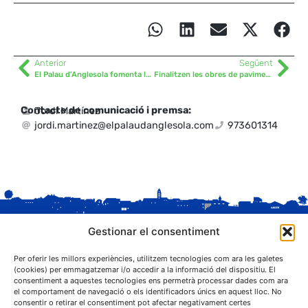
Anterior
Següent
El Palau d’Anglesola fomenta la gimnàstica i l’esport
Finalitzen les obres de pavimentació dels camins Tàrrega i Molinet
Contacte de comunicació i premsa:
Jordi Martínez
jordi.martinez@elpalaudanglesola.com
973601314
Gestionar el consentiment
Per oferir les millors experiències, utilitzem tecnologies com ara les galetes
(cookies) per emmagatzemar i/o accedir a la informació del dispositiu. El
consentiment a aquestes tecnologies ens permetrà processar dades com ara
el comportament de navegació o els identificadors únics en aquest lloc. No
C. Sant Josep, 1
consentir o retirar el consentiment pot afectar negativament certes