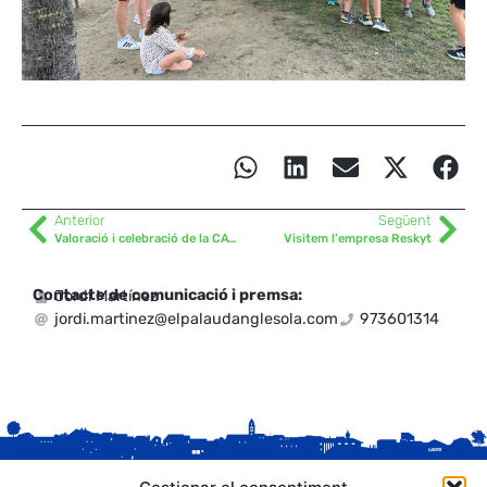
Anterior
Següent
Valoració i celebració de la CATiGAT 2024
Visitem l’empresa Reskyt
Contacte de comunicació i premsa:
Jordi Martínez
jordi.martinez@elpalaudanglesola.com
973601314