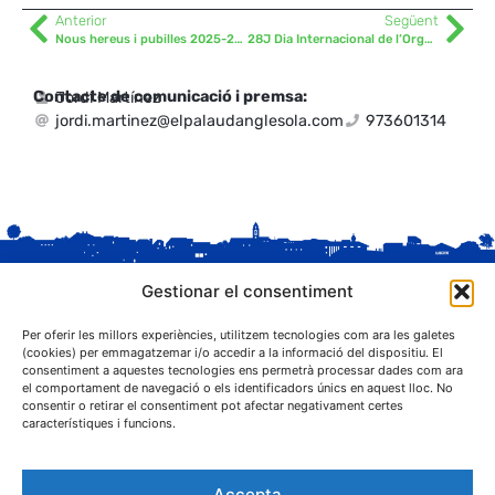
Anterior
Següent
Nous hereus i pubilles 2025-2026
28J Dia Internacional de l’Orgull LGTBIQ+
Contacte de comunicació i premsa:
Jordi Martínez
jordi.martinez@elpalaudanglesola.com
973601314
Gestionar el consentiment
Per oferir les millors experiències, utilitzem tecnologies com ara les galetes
(cookies) per emmagatzemar i/o accedir a la informació del dispositiu. El
consentiment a aquestes tecnologies ens permetrà processar dades com ara
el comportament de navegació o els identificadors únics en aquest lloc. No
C. Sant Josep, 1
consentir o retirar el consentiment pot afectar negativament certes
25243 El Palau d'Anglesola (Pla d'Urgell)
característiques i funcions.
Accepta