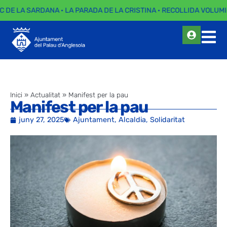
C DE LA SARDANA · LA PARADA DE LA CRISTINA · RECOLLIDA VOLUMI
Inici
»
Actualitat
»
Manifest per la pau
Manifest per la pau
juny 27, 2025
Ajuntament
,
Alcaldia
,
Solidaritat