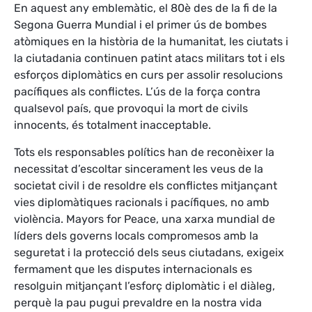
En aquest any emblemàtic, el 80è des de la fi de la
Segona Guerra Mundial i el primer ús de bombes
atòmiques en la història de la humanitat, les ciutats i
la ciutadania continuen patint atacs militars tot i els
esforços diplomàtics en curs per assolir resolucions
pacífiques als conflictes. L’ús de la força contra
qualsevol país, que provoqui la mort de civils
innocents, és totalment inacceptable.
Tots els responsables polítics han de reconèixer la
necessitat d’escoltar sincerament les veus de la
societat civil i de resoldre els conflictes mitjançant
vies diplomàtiques racionals i pacífiques, no amb
violència. Mayors for Peace, una xarxa mundial de
líders dels governs locals compromesos amb la
seguretat i la protecció dels seus ciutadans, exigeix
fermament que les disputes internacionals es
resolguin mitjançant l’esforç diplomàtic i el diàleg,
perquè la pau pugui prevaldre en la nostra vida