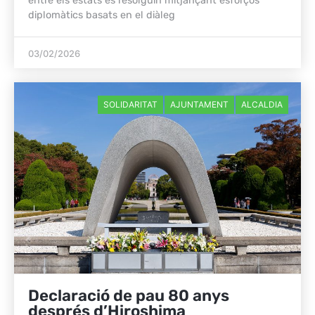
entre els estats es resolguin mitjançant esforços
diplomàtics basats en el diàleg
03/02/2026
SOLIDARITAT
AJUNTAMENT
ALCALDIA
Declaració de pau 80 anys
després d’Hiroshima