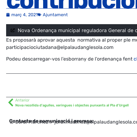
contribucio
març 4, 2021
Ajuntament
Nova Ordenança municipal reguladora General de c
Es proposarà aprovar aquesta normativa al proper ple mu
participaciociutadana@elpalaudanglesola.com
Podeu descarregar-vos l’esborrany de l’ordenança fent
c
Anterior
Nova recollida d’agulles, xeringues i objectes punxants al Pla d’Urgell
Contacte de comunicació i premsa:
Jordi Martínez
jordi.martinez@elpalaudanglesola.