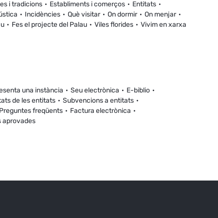
es i tradicions
Establiments i comerços
Entitats
ústica
Incidències
Què visitar
On dormir
On menjar
au
Fes el projecte del Palau
Viles florides
Vivim en xarxa
esenta una instància
Seu electrònica
E-biblio
tats de les entitats
Subvencions a entitats
Preguntes freqüents
Factura electrònica
s aprovades