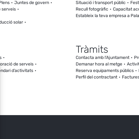
Plens
Juntes de govern
Situació i transport públic
Fest
 serveis
Recull fotogràfic
Capacitat ac
Estableix la teva empresa a Pal
ducció solar
Tràmits
s
Contacta amb l’Ajuntament
Pr
loració de serveis
Demanar hora al metge
Activi
ndari d’activitats
Reserva equipaments públics
Perfil del contractant
Facture