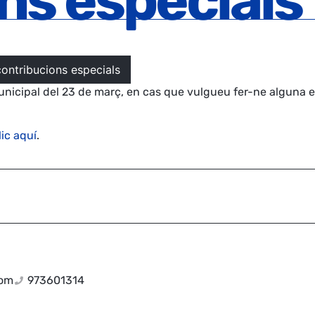
ns especials
ontribucions especials
nicipal del 23 de març, en cas que vulgueu fer-ne alguna 
lic aquí
.
com
973601314