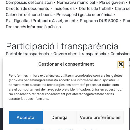
Composició del consistori
Normativa municipal
Pla de govern
Directori de documents
Incidències
Ofertes de treball
Carta de
Calendari del contribuent
Pressupost i gestió económica
Pla d’Igualtat i Protocol d’Assetjament
Programa DUS 5000
Pro
Dret accés informació pública
Participació i transparència
Portal de transparència
Govern obert i transparència
Comission
Ordenança de Convivència i Civisme
Processos participatius
Va
Gestionar el consentiment
Incidències
Canal de denúncies
Comunitat local d’energia
Cale
Mesuraments antena de Ca la Cileta
Per oferir les millors experiències, utilitzem tecnologies com ara les galetes
(cookies) per emmagatzemar i/o accedir a la informació del dispositiu. El
consentiment a aquestes tecnologies ens permetrà processar dades com
ara el comportament de navegació o els identificadors únics en aquest lloc.
No consentir o retirar el consentiment pot afectar negativament certes
característiques i funcions.
Accepta
Denega
Veure preferències
® Ajuntament El Palau d'Anglesola
Avís legal
Privacitat
Cookies
Protecció de dades
Contacta