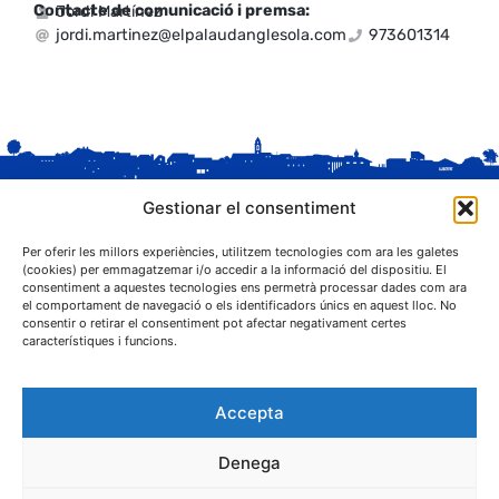
Contacte de comunicació i premsa:
Jordi Martínez
jordi.martinez@elpalaudanglesola.com
973601314
Gestionar el consentiment
Per oferir les millors experiències, utilitzem tecnologies com ara les galetes
(cookies) per emmagatzemar i/o accedir a la informació del dispositiu. El
consentiment a aquestes tecnologies ens permetrà processar dades com ara
el comportament de navegació o els identificadors únics en aquest lloc. No
C. Sant Josep, 1
consentir o retirar el consentiment pot afectar negativament certes
25243 El Palau d'Anglesola (Pla d'Urgell)
característiques i funcions.
Accepta
Denega
® Ajuntament El Palau d'Anglesola