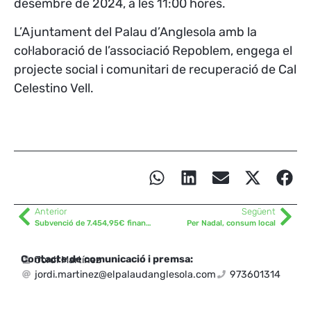
desembre de 2024, a les 11:00 hores.
L’Ajuntament del Palau d’Anglesola amb la
col·laboració de l’associació Repoblem, engega el
projecte social i comunitari de recuperació de Cal
Celestino Vell.
Anterior
Següent
Subvenció de 7.454,95€ finançada pel Departament d’Igualtat i Feminismes de la Generalitat de Catalunya
Per Nadal, consum local
Contacte de comunicació i premsa:
Jordi Martínez
jordi.martinez@elpalaudanglesola.com
973601314