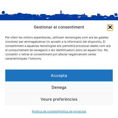
Gestionar el consentiment
Per oferir les millors experiències, utilitzem tecnologies com ara les galetes
(cookies) per emmagatzemar i/o accedir a la informació del dispositiu. El
consentiment a aquestes tecnologies ens permetrà processar dades com ara
el comportament de navegació o els identificadors únics en aquest lloc. No
C. Sant Josep, 1
consentir o retirar el consentiment pot afectar negativament certes
25243 El Palau d'Anglesola (Pla d'Urgell)
característiques i funcions.
Accepta
Denega
® Ajuntament El Palau d'Anglesola
Veure preferències
Avís legal
Privacitat
Cookies
Protecció de dades
Contacta
Política de cookies
Política de privacitat