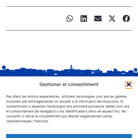
Gestionar el consentiment
Per oferir les millors experiències, utilitzem tecnologies com ara les galetes
(cookies) per emmagatzemar i/o accedir a la informació del dispositiu. El
consentiment a aquestes tecnologies ens permetrà processar dades com ara
el comportament de navegació o els identificadors únics en aquest lloc. No
C. Sant Josep, 1
consentir o retirar el consentiment pot afectar negativament certes
25243 El Palau d'Anglesola (Pla d'Urgell)
característiques i funcions.